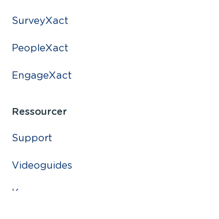
SurveyXact
PeopleXact
EngageXact
Ressourcer
Support
Videoguides
Kurser