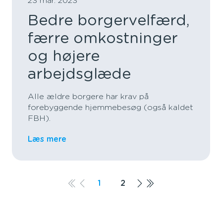
23 mar. 2023
Bedre borgervelfærd,
færre omkostninger
og højere
arbejdsglæde
Alle ældre borgere har krav på
forebyggende hjemmebesøg (også kaldet
FBH).
Læs mere
1
2
Næste side
Sidste side
Første side
Forrige side