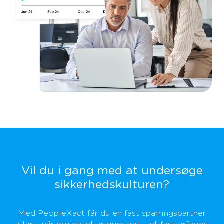
Vil du i gang med at undersøge
sikkerhedskulturen?
Med PeopleXact får du en fast sparringspartner