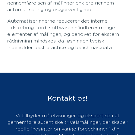
gennemførelsen af målinger enklere gennem
automatisering og brugervenlighed.
Automatiseringerne reducerer det interne
tidsforbrug, fordi softwaren håndterer mange
elementer af målingen, og behovet for ekstern
rådgivning mindskes, da løsningen typisk
indeholder best practice og benchmarkdata.
Kontakt os!
Vi tilbyder måleløsninger og ekspertise i at
gennemføre autentiske trivelsmålinger, der skaber
reelle indsigter og varige forbedringer i din