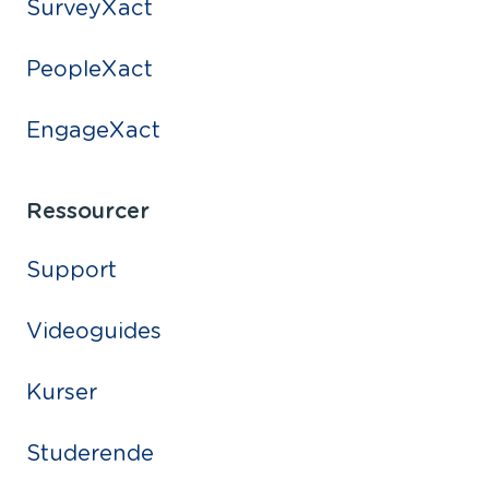
SurveyXact
PeopleXact
EngageXact
Ressourcer
Support
Videoguides
Kurser
Studerende