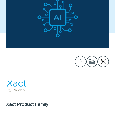
Del
Del
Del
Xact Product Family